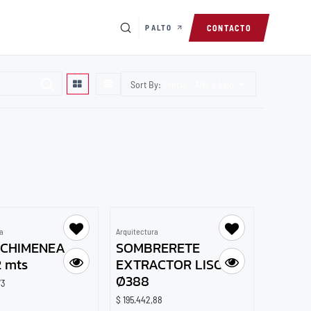
PALTO
CONTACTO
Sort By:
Precio - Alto a bajo
ra
Arquitectura
 CHIMENEA
SOMBRERETE
2 mts
EXTRACTOR LISO
Ø388
73
$
195.442,88