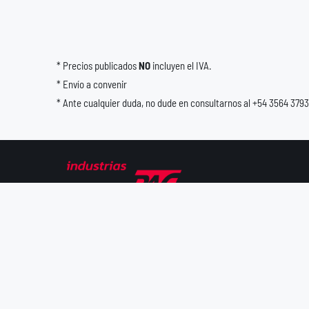
* Precios publicados
NO
incluyen el IVA.
* Envío a convenir
* Ante cualquier duda, no dude en consultarnos al +54 3564 379
Desde 1975 junto a los que hacen.
Prestadora de servicios metalúrgicos
especializada en corte láser, plegado CNC,