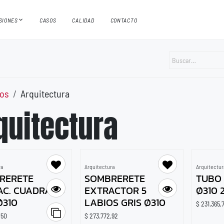
ISIONES
CASOS
CALIDAD
CONTACTO
os
Arquitectura
quitectura
ra
Arquitectura
Arquitectu
RERETE
SOMBRERETE
TUBO
AC. CUADRADO
EXTRACTOR 5
Ø310 
Ø310
LABIOS GRIS Ø310
$
231.365,
,50
$
273.772,92