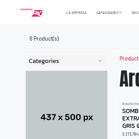
Ir al contenido
LA EMPRESA
CAPACIDADES
DIV
6
Product(s)
Product
Categories
Ar
Arquitectu
SOMB
EXTR
GRIS 
$
273.784