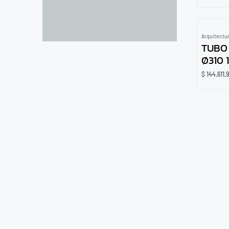
Arquitectu
TUBO
Ø310 
$
144.611,