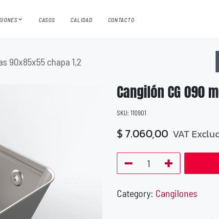
ISIONES
CASOS
CALIDAD
CONTACTO
as 90x85x55 chapa 1,2
Cangilón CG 090 m
SKU:
110901
$
7.060,00
VAT Exclu
Category:
Cangilones