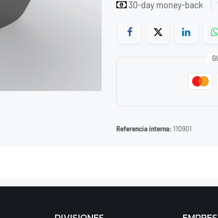
30-day money-back
G
Referencia interna:
110901
DIVISIONES
EMPRES